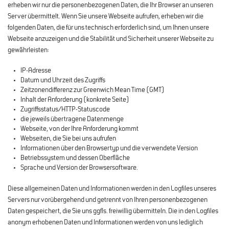
erheben wir nur die personenbezogenen Daten, die Ihr Browser an unseren
Server übermittelt. Wenn Sie unsere Webseite aufrufen, erheben wir die
folgenden Daten, die für uns technisch erforderlich sind, um Ihnen unsere
Webseite anzuzeigen und die Stabilität und Sicherheit unserer Webseite zu
gewährleisten:
IP-Adresse
Datum und Uhrzeit des Zugriffs
Zeitzonendifferenz zur Greenwich Mean Time (GMT)
Inhalt der Anforderung (konkrete Seite)
Zugriffsstatus/HTTP-Statuscode
die jeweils übertragene Datenmenge
Webseite, von der Ihre Anforderung kommt
Webseiten, die Sie bei uns aufrufen
Informationen über den Browsertyp und die verwendete Version
Betriebssystem und dessen Oberfläche
Sprache und Version der Browsersoftware.
Diese allgemeinen Daten und Informationen werden in den Logfiles unseres
Servers nur vorübergehend und getrennt von Ihren personenbezogenen
Daten gespeichert, die Sie uns ggfls. freiwillig übermitteln. Die in den Logfiles
anonym erhobenen Daten und Informationen werden von uns lediglich