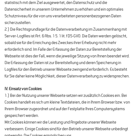
statistisch mit dem Ziel ausgewertet, den Datenschutz und die
Datensicherheit in unserem Unternehmen zu erhöhen und ein optimales
Schutzniveau für die von uns verarbeiteten personenbezogenen Daten
sicherzustellen.
2.) Die Rechtsgrundlage für die Datenverarbeitung im Zusammenhang mit
Server-Logfiles ist Art. 6 Abs. 1 S. 1 lit. f DS-GVO. Die Daten werden gelöscht,
sobald sie für die Erreichung des Zweckes ihrer Erhebung nicht mehr
erforderlich sind. Im Falle der Erfassung der Daten zur Bereitstellung der
Webseite ist dies der Fall, wenn die jeweilige Sitzung von Ihnen beendet wird.
Die Erfassung der Daten ist zur Bereitstellung und deren Speicherung in
Logfiles für den Betrieb unserer Webseite zwingend erforderlich. Es besteht
für Sie daher keine Möglichkeit, dieser Datenverarbeitung zu widersprechen.
IV. Einsatz von Cookies
1.) Bei der Nutzung unserer Webseite setzen wir zusätzlich Cookies ein. Bei
Cookies handelt es sich um kleine Textdateien, die in Ihrem Browser bzw. von
Ihrem Browser zugeordnet und auf der Festplatte Ihres Computersystems
gespeichert werden.
Mit Cookies können wir die Leistung und Angebote unserer Webseite
verbessern. Einige Cookies sind für den Betrieb unserer Webseite unbedingt