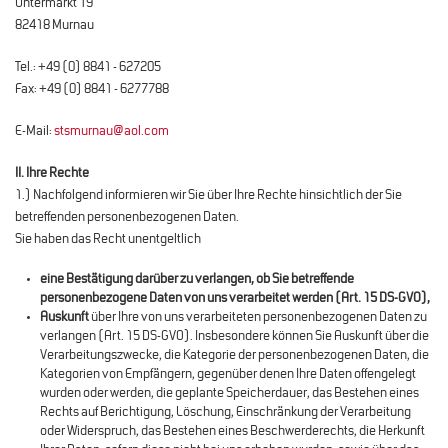
Untermarkt 19
82418 Murnau
Tel.: +49 (0) 8841 - 627205
Fax: +49 (0) 8841 - 6277788
E-Mail:
stsmurnau@aol.com
II. Ihre Rechte
1.) Nachfolgend informieren wir Sie über Ihre Rechte hinsichtlich der Sie
betreffenden personenbezogenen Daten.
Sie haben das Recht unentgeltlich
eine
Bestätigung
darüber zu verlangen, ob Sie betreffende
personenbezogene Daten von uns verarbeitet werden (Art. 15 DS-GVO),
Auskunft
über Ihre von uns verarbeiteten personenbezogenen Daten zu
verlangen (Art. 15 DS-GVO). Insbesondere können Sie Auskunft über die
Verarbeitungszwecke, die Kategorie der personenbezogenen Daten, die
Kategorien von Empfängern, gegenüber denen Ihre Daten offengelegt
wurden oder werden, die geplante Speicherdauer, das Bestehen eines
Rechts auf Berichtigung, Löschung, Einschränkung der Verarbeitung
oder Widerspruch, das Bestehen eines Beschwerderechts, die Herkunft