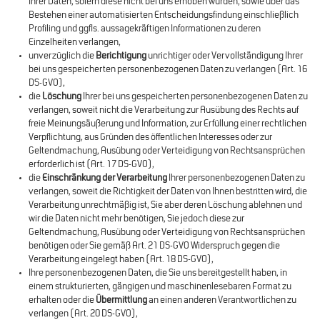
Ihrer Daten, sofern diese nicht bei uns erhoben wurden, sowie über das
Bestehen einer automatisierten Entscheidungsfindung einschließlich
Profiling und ggfls. aussagekräftigen Informationen zu deren
Einzelheiten verlangen,
unverzüglich die
Berichtigung
unrichtiger oder Vervollständigung Ihrer
bei uns gespeicherten personenbezogenen Daten zu verlangen (Art. 16
DS-GVO),
die
Löschung
Ihrer bei uns gespeicherten personenbezogenen Daten zu
verlangen, soweit nicht die Verarbeitung zur Ausübung des Rechts auf
freie Meinungsäußerung und Information, zur Erfüllung einer rechtlichen
Verpflichtung, aus Gründen des öffentlichen Interesses oder zur
Geltendmachung, Ausübung oder Verteidigung von Rechtsansprüchen
erforderlich ist (Art. 17 DS-GVO),
die
Einschränkung der Verarbeitung
Ihrer personenbezogenen Daten zu
verlangen, soweit die Richtigkeit der Daten von Ihnen bestritten wird, die
Verarbeitung unrechtmäßig ist, Sie aber deren Löschung ablehnen und
wir die Daten nicht mehr benötigen, Sie jedoch diese zur
Geltendmachung, Ausübung oder Verteidigung von Rechtsansprüchen
benötigen oder Sie gemäß Art. 21 DS-GVO Widerspruch gegen die
Verarbeitung eingelegt haben (Art. 18 DS-GVO),
Ihre personenbezogenen Daten, die Sie uns bereitgestellt haben, in
einem strukturierten, gängigen und maschinenlesebaren Format zu
erhalten oder die
Übermittlung
an einen anderen Verantwortlichen zu
verlangen (Art. 20 DS-GVO),