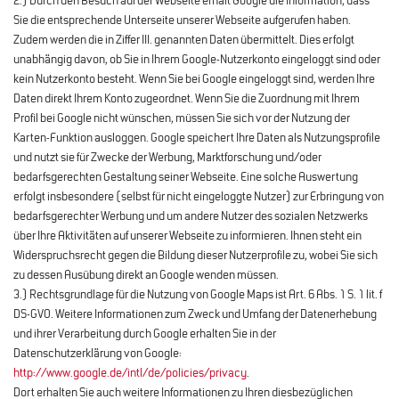
2.) Durch den Besuch auf der Webseite erhält Google die Information, dass
Sie die entsprechende Unterseite unserer Webseite aufgerufen haben.
Zudem werden die in Ziffer III. genannten Daten übermittelt. Dies erfolgt
unabhängig davon, ob Sie in Ihrem Google-Nutzerkonto eingeloggt sind oder
kein Nutzerkonto besteht. Wenn Sie bei Google eingeloggt sind, werden Ihre
Daten direkt Ihrem Konto zugeordnet. Wenn Sie die Zuordnung mit Ihrem
Profil bei Google nicht wünschen, müssen Sie sich vor der Nutzung der
Karten-Funktion ausloggen. Google speichert Ihre Daten als Nutzungsprofile
und nutzt sie für Zwecke der Werbung, Marktforschung und/oder
bedarfsgerechten Gestaltung seiner Webseite. Eine solche Auswertung
erfolgt insbesondere (selbst für nicht eingeloggte Nutzer) zur Erbringung von
bedarfsgerechter Werbung und um andere Nutzer des sozialen Netzwerks
über Ihre Aktivitäten auf unserer Webseite zu informieren. Ihnen steht ein
Widerspruchsrecht gegen die Bildung dieser Nutzerprofile zu, wobei Sie sich
zu dessen Ausübung direkt an Google wenden müssen.
3.) Rechtsgrundlage für die Nutzung von Google Maps ist Art. 6 Abs. 1 S. 1 lit. f
DS-GVO. Weitere Informationen zum Zweck und Umfang der Datenerhebung
und ihrer Verarbeitung durch Google erhalten Sie in der
Datenschutzerklärung von Google:
http://www.google.de/intl/de/policies/privacy
.
Dort erhalten Sie auch weitere Informationen zu Ihren diesbezüglichen