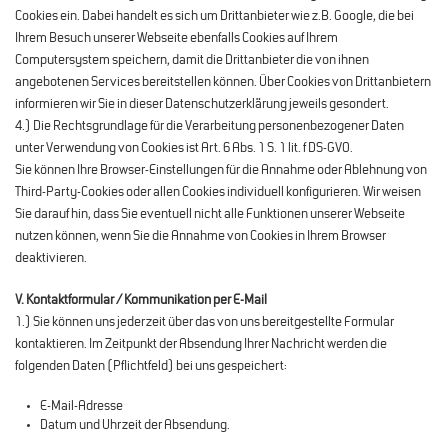
Cookies ein. Dabei handelt es sich um Drittanbieter wie z.B. Google, die bei
Ihrem Besuch unserer Webseite ebenfalls Cookies auf Ihrem
Computersystem speichern, damit die Drittanbieter die von ihnen
angebotenen Services bereitstellen können. Über Cookies von Drittanbietern
informieren wir Sie in dieser Datenschutzerklärung jeweils gesondert.
4.) Die Rechtsgrundlage für die Verarbeitung personenbezogener Daten
unter Verwendung von Cookies ist Art. 6 Abs. 1 S. 1 lit. f DS-GVO.
Sie können Ihre Browser-Einstellungen für die Annahme oder Ablehnung von
Third-Party-Cookies oder allen Cookies individuell konfigurieren. Wir weisen
Sie darauf hin, dass Sie eventuell nicht alle Funktionen unserer Webseite
nutzen können, wenn Sie die Annahme von Cookies in Ihrem Browser
deaktivieren.
V. Kontaktformular / Kommunikation per E-Mail
1.) Sie können uns jederzeit über das von uns bereitgestellte Formular
kontaktieren. Im Zeitpunkt der Absendung Ihrer Nachricht werden die
folgenden Daten (Pflichtfeld) bei uns gespeichert:
E-Mail-Adresse
Datum und Uhrzeit der Absendung.