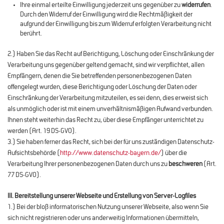
Ihre einmal erteilte Einwilligung jederzeit uns gegenüber zu
widerrufen
.
Durch den Widerruf der Einwilligung wird die Rechtmäßigkeit der
aufgrund der Einwilligung bis zum Widerruf erfolgten Verarbeitung nicht
berührt.
2.) Haben Sie das Recht auf Berichtigung, Löschung oder Einschränkung der
Verarbeitung uns gegenüber geltend gemacht, sind wir verpflichtet, allen
Empfängern, denen die Sie betreffenden personenbezogenen Daten
offengelegt wurden, diese Berichtigung oder Löschung der Daten oder
Einschränkung der Verarbeitung mitzuteilen, es sei denn, dies erweist sich
als unmöglich oder ist mit einem unverhältnismäßigen Aufwand verbunden.
Ihnen steht weiterhin das Recht zu, über diese Empfänger unterrichtet zu
werden (Art. 19 DS-GVO).
3.) Sie haben ferner das Recht, sich bei der für uns zuständigen Datenschutz-
Aufsichtsbehörde (
http://www.datenschutz-bayern.de/
) über die
Verarbeitung Ihrer personenbezogenen Daten durch uns zu
beschweren
(Art.
77 DS-GVO).
III. Bereitstellung unserer Webseite und Erstellung von Server-Logfiles
1.) Bei der bloß informatorischen Nutzung unserer Webseite, also wenn Sie
sich nicht registrieren oder uns anderweitig Informationen übermitteln,