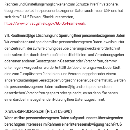
Rechten und Einstellungsmöglichkeiten zum Schutze Ihrer Privatsphäre.
Google verarbeitet Ihre personenbezogenen Daten auch in den USA und hat
sich dem EU-US Privacy Shield unterworfen,
https://www.privacyshield.gov/EU-US-Framework
.
VIII. Routinemäßige Löschung und Sperrung Ihrer personenbezogenen Daten
Wir verarbeiten und speichern Ihre personenbezogenen Daten jeweils nur für
den Zeitraum, der zur Erreichung des Speicherungszwecks erforderlich ist
oder sofern dies durch den Europäischen Richtlinien- und Verordnungsgeber
oder einen anderen Gesetzgeber in Gesetzen oder Vorschriften, dem wir
unterliegen, vorgesehen wurde. Entfällt der Speicherungszweck oder läuft
eine vom Europäischen Richtlinien- und Verordnungsgeber oder einem
anderen zuständigen Gesetzgeber vorgeschriebene Speicherfrist ab, werden
die personenbezogenen Daten routinemäßig und entsprechend den
gesetzlichen Vorschriften gesperrt oder gelöscht, es sei denn, Sie haben
einer darüberhinausgehenden Nutzung Ihrer Daten zugestimmt.
IX.
WIDERSPRUCHSRECHT (Art. 21 DS-GVO)
Wenn wir Ihre personenbezogenen Daten aufgrund unseres überwiegenden
berechtigten Interesses im Rahmen einer Interessenabwägung nach Art. 6