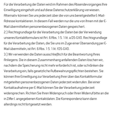
Für die Verarbeitung der Daten wird im Rahmen des Absendevorganges Ihre
Einwilligung eingeholt und auf diese Datenschutzerklärung verwiesen.
Alternativ können Sie uns jederzeit über die von uns bereitgestellte E-Mail-
Adresse kontaktieren. In diesem Fall werden nur die uns von Ihnen mit der E-
Mail übermittelten personenbezogenen Daten gespeichert.
2.) Rechtsgrundlage für die Verarbeitung der Daten bei der Verwendung
unseres Kontaktformulars ist Art. 6 Abs. 1 S. 1 lit. a DS-GVO. Rechtsgrundlage
für die Verarbeitung der Daten, die Sie uns im Zuge einer Übersendung per E-
Mail übermitteln, ist Art. 6 Abs. 1 S. 1 lit. f DS-GVO.
3.) Wir verwenden die Daten ausschließlich für die Beantwortung Ihres
Anliegens. Die in diesem Zusammenhang anfallenden Daten löschen wir,
nachdem die Speicherung nicht mehr erforderlich ist, oder schränken die
Verarbeitung ein, falls gesetzliche Aufbewahrungspflichten bestehen. Sie
können Ihre Einwilligung zur Verarbeitung Ihrer über das Kontaktformular
mitgeteilten personenbezogenen Daten jederzeit widerrufen. Bei einer
Kontaktaufnahme per E-Mail können Sie der Verarbeitung jederzeit
widersprechen. Richten Sie Ihren Widerspruch oder Ihren Widerruf bitte an die
in Ziffer I. angegebenen Kontaktdaten. Die Korrespondenz kann dann
allerdings nicht fortgesetzt werden.