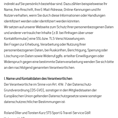
indirekt auf Sie persönlich beziehbar sind. Dazu zählen beispielsweise Ihr
Name, Ihre Anschrift, Ihre E-Mail-Adresse, Online-Kennungen und Ihr
Nutzerverhalten, wenn Sie durch diese Informationen oder Handlungen
identifiziert werden oder identifiziert werden könnten.
Wir setzen auf unserer Webseite zum Schutz Ihrer personenbezogenen Daten
und anderer vertraulicher Inhalte (z.B. bei Anfragen über unser
Kontaktformular) eine SSL-bzw. TLS-Verschlüsselung ein.
Bei Fragen zur Erhebung, Verarbeitung oder Nutzung Ihrer
personenbezogenen Daten, bei Auskünften, Berichtigung, Sperrung oder
Löschung von Daten sowie Widerruf ggfls. erteilter Einwilligungen oder
Widerspruch gegen eine bestimmte Datenverarbeitung wenden Sie sich bitte
an den nachfolgend genannten Verantwortlichen.
I. Name und Kontaktdaten des Verantwortlichen
Der Verantwortliche im Sinne von Art. 4 Nr. 7 der Datenschutz-
Grundverordnung (DS-GVO), sonstiger in den Mitgliedstaaten der
Europäischen Union geltenden Datenschutzgesetze sowie sonstiger
datenschutzrechtlicher Bestimmungen ist:
Roland Öller und Torsten Kurz STS Sport & Travel-Service GbR