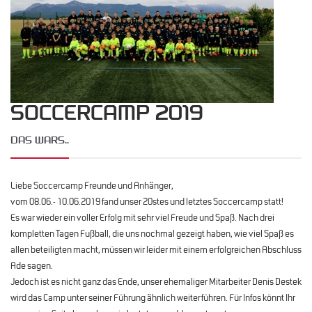
SOCCERCAMP 2019
DAS WARS..
Liebe Soccercamp Freunde und Anhänger,
vom 08.06.- 10.06.2019 fand unser 20stes und letztes Soccercamp statt!
Es war wieder ein voller Erfolg mit sehr viel Freude und Spaß. Nach drei
kompletten Tagen Fußball, die uns nochmal gezeigt haben, wie viel Spaß es
allen beteiligten macht, müssen wir leider mit einem erfolgreichen Abschluss
Ade sagen.
Jedoch ist es nicht ganz das Ende, unser ehemaliger Mitarbeiter Denis Destek
wird das Camp unter seiner Führung ähnlich weiterführen. Für Infos könnt Ihr